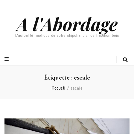
A l'Abordage
L'actualité nautique de votre shipchandler de tradition bois
Étiquette :
escale
Accueil
/
escale