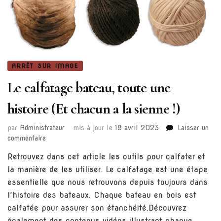
ARRÊT SUR IMAGE
Le calfatage bateau, toute une
histoire (Et chacun a la sienne !)
par
Administrateur
mis à jour le
18 avril 2023
Laisser un
sur
commentaire
Le
Retrouvez dans cet article les outils pour calfater et
calfatage
la manière de les utiliser. Le calfatage est une étape
bateau,
toute
essentielle que nous retrouvons depuis toujours dans
une
l’histoire des bateaux. Chaque bateau en bois est
histoire
calfatée pour assurer son étanchéité.Découvrez
(Et
également des contenus vidéos illustrant chaque
chacun