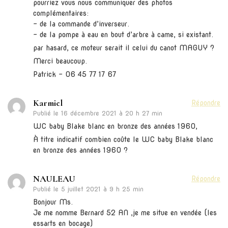
pourriez vous nous communiquer des photos
complémentaires:
– de la commande d’inverseur.
– de la pompe à eau en bout d’arbre à came, si existant.
par hasard, ce moteur serait il celui du canot MAGUY ?
Merci beaucoup.
Patrick – 06 45 77 17 67
Karmiel
Répondre
Publié le
16 décembre 2021 à 20 h 27 min
WC baby Blake blanc en bronze des années 1960,
À titre indicatif combien coûte le WC baby Blake blanc
en bronze des années 1960 ?
NAULEAU
Répondre
Publié le
5 juillet 2021 à 9 h 25 min
Bonjour Ms.
Je me nomme Bernard 52 AN ,je me situe en vendée (les
essarts en bocage)