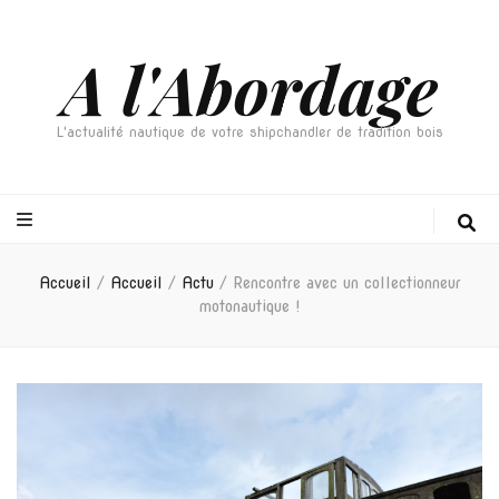
A l'Abordage
L'actualité nautique de votre shipchandler de tradition bois
Accueil
/
Accueil
/
Actu
/
Rencontre avec un collectionneur
motonautique !