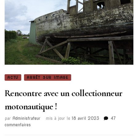
ACTU
ARRÊT SUR IMAGE
Rencontre avec un collectionneur
motonautique !
par
Administrateur
mis à jour le
18 avril 2023
47
sur
commentaires
Rencontre
avec