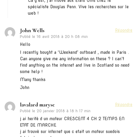
Ca y est, j’ai trouvé aux Etats Unis chez le
spécialiste Douglas Penn. Vive les recherches sur le
web !
John Wells
Répondre
Publié le
16 avril 2018 à 20 h 08 min
Hello
I recently bought a ‘Weekend’ outboard , made in Paris .
Can anyone give me any information on these ? I can’t
find anything on the internet and live in Scotland so need
some help !
Many thanks
John
lavalard maryse
Répondre
Publié le
20 janvier 2018 à 18 h 17 min
j ai heritè d un moteur CRESCENT 4 CH 2 TEMPS EN
ETAT DE MARCHE
j ai trouvè sur internet que c etait un moteur suedois