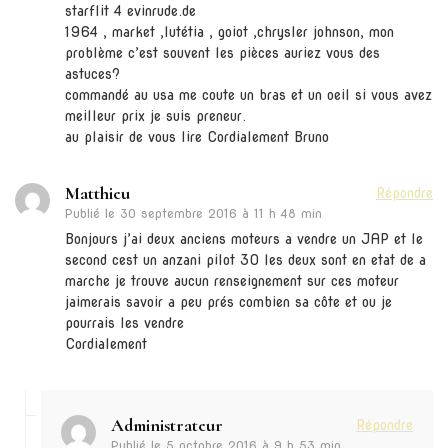
starflit 4 evinrude.de
1964 , market ,lutétia , goiot ,chrysler johnson, mon
problème c’est souvent les pièces auriez vous des
astuces?
commandé au usa me coute un bras et un oeil si vous avez
meilleur prix je suis preneur.
au plaisir de vous lire Cordialement Bruno
Matthieu
Répondre
Publié le
30 septembre 2016 à 11 h 48 min
Bonjours j’ai deux anciens moteurs a vendre un JAP et le
second cest un anzani pilot 30 les deux sont en etat de a
marche je trouve aucun renseignement sur ces moteur
jaimerais savoir a peu prés combien sa côte et ou je
pourrais les vendre
Cordialement
Administrateur
Répondre
Publié le
5 octobre 2016 à 9 h 53 min