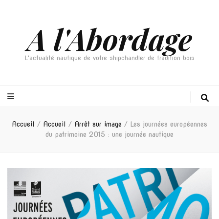
A l'Abordage
L'actualité nautique de votre shipchandler de tradition bois
Accueil
/
Accueil
/
Arrêt sur image
/
Les journées européennes
du patrimoine 2015 : une journée nautique