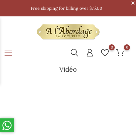
Free shipping for billing over $75.00
0
0
Vidéo