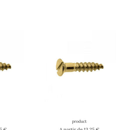
product
Prezzo
Prezzo
65 €
A partir de
13,25 €