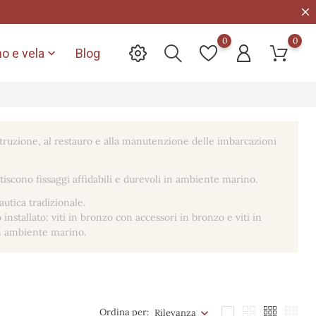
0
0
o e vela
Blog

truzione, al restauro e alla manutenzione delle imbarcazioni
tiscono fissaggi affidabili e durevoli in ambiente marino.
utica tradizionale.
 installato: viti in bronzo con accessori in bronzo e viti in
 in ambiente marino.
Ordina per:
Rilevanza