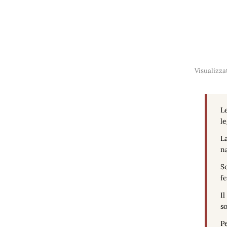
Visualizzat
Le
le
La
na
So
fe
Il
so
Pe