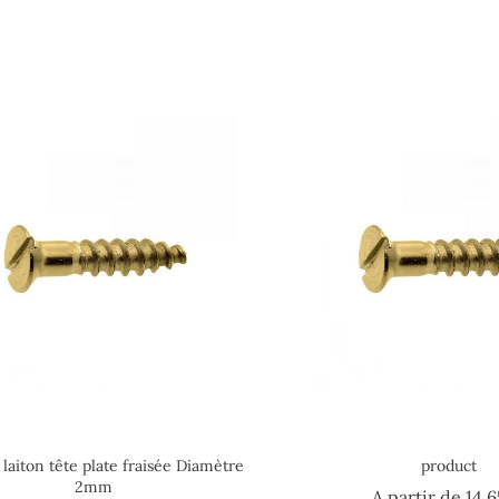
s laiton tête plate fraisée Diamètre
product
2mm
A partir de
14,