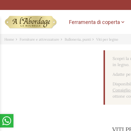
Ferramenta di coperta

Home
Forniture e attrezzature
Bulloneria, punti
Viti per legno
Scopri la
in legno.
Adatte per
Disponibi
Consiglio
ottone co
VITI 