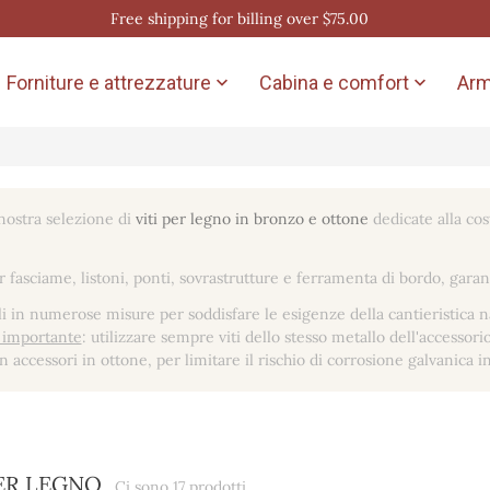
Free shipping for billing over $75.00
Forniture e attrezzature
Cabina e comfort
Arm


 nostra selezione di
viti per legno in bronzo e ottone
dedicate alla cos
 fasciame, listoni, ponti, sovrastrutture e ferramenta di bordo, garan
li in numerose misure per soddisfare le esigenze della cantieristica na
 importante
: utilizzare sempre viti dello stesso metallo dell'accessorio
n accessori in ottone, per limitare il rischio di corrosione galvanica
PER LEGNO
Ci sono 17 prodotti.