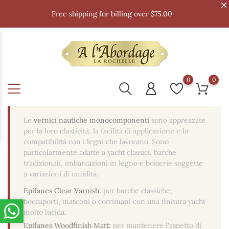
Free shipping for billing over $75.00
0
0
Le
vernici nautiche monocomponenti
sono apprezzate
per la loro elasticità, la facilità di applicazione e la
compatibilità con i legni che lavorano. Sono
particolarmente adatte a yacht classici, barche
tradizionali, imbarcazioni in legno e boiserie soggette
a variazioni di umidità.
Epifanes Clear Varnish:
per barche classiche,
boccaporti, masconi o corrimani con una finitura yacht
molto lucida.
Epifanes Woodfinish Matt:
per mantenere l'aspetto di