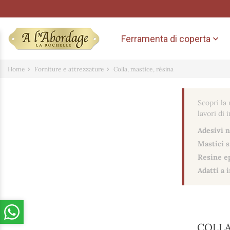
Ferramenta di coperta

Home
Forniture e attrezzature
Colla, mastice, résina
Scopri la
lavori di 
Adesivi n
Mastici si
Resine ep
Adatti a 
COLLA