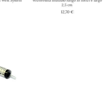
ti West System
Vetroresina multiuso lungo 10 metri e largo
2,5 cm
ezzo
Prezzo
12,70 €