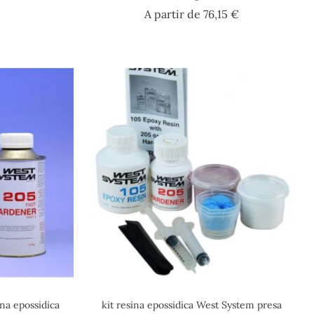
ezzo
Prezzo
A partir de
76,15 €
na epossidica
kit resina epossidica West System presa