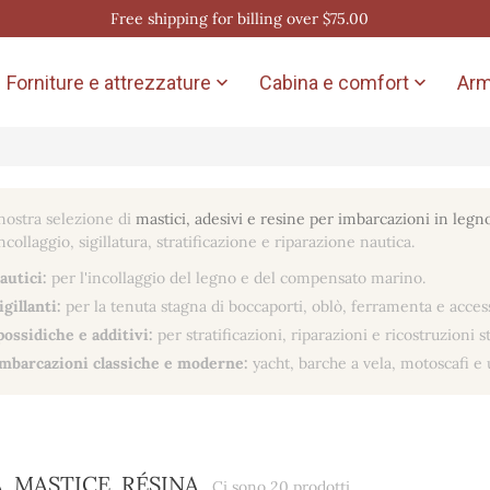
Free shipping for billing over $75.00
Forniture e attrezzature
Cabina e comfort
Arm


 nostra selezione di
mastici, adesivi e resine per imbarcazioni in legn
incollaggio, sigillatura, stratificazione e riparazione nautica.
autici:
per l'incollaggio del legno e del compensato marino.
gillanti:
per la tenuta stagna di boccaporti, oblò, ferramenta e access
ossidiche e additivi:
per stratificazioni, riparazioni e ricostruzioni st
imbarcazioni classiche e moderne:
yacht, barche a vela, motoscafi e 
, MASTICE, RÉSINA
Ci sono 20 prodotti.