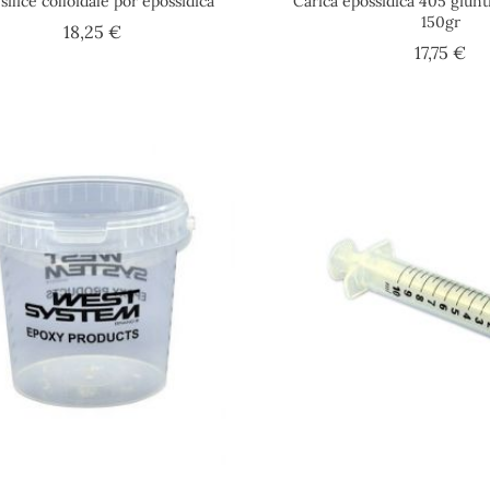
silice colloidale por epossidica
Carica epossidica 405 giun
150gr
Prezzo
18,25 €
Pr
17,75 €