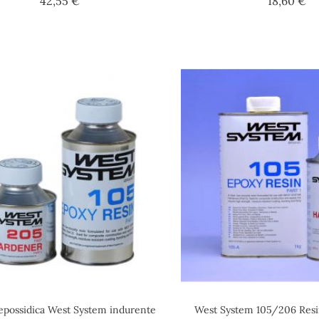
Prezzo
Pr
42,55 €
18,60 €
epossidica West System indurente
West System 105/206 Resi