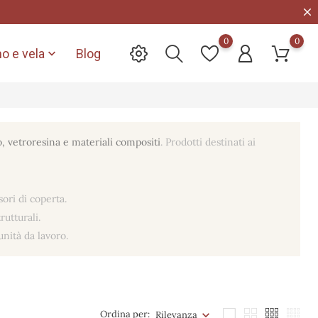
0
0
o e vela
Blog

o, vetroresina e materiali compositi
. Prodotti destinati ai
ori di coperta.
rutturali.
unità da lavoro.
Ordina per:
Rilevanza