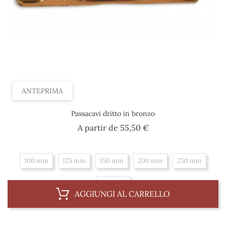
ANTEPRIMA
Passacavi dritto in bronzo
Prezzo
A partir de
55,50 €
100 mm
125 mm
150 mm
200 mm
250 mm
300 mm
AGGIUNGI AL CARRELLO