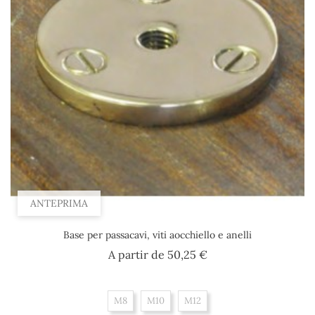
ANTEPRIMA
Base per passacavi, viti aocchiello e anelli
Prezzo
A partir de
50,25 €
M8
M10
M12