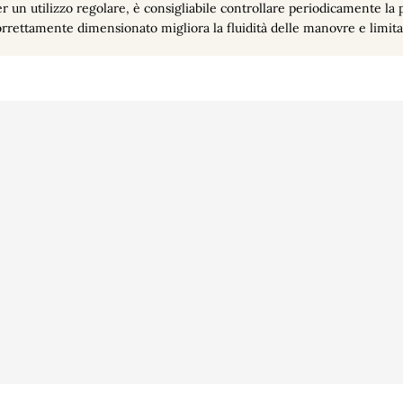
r un utilizzo regolare, è consigliabile controllare periodicamente la p
rrettamente dimensionato migliora la fluidità delle manovre e limita
o
Vidéo
Informazioni per
sé
Presse
Ordini
Fidélité
Note di credito
Glossaire
Indirizzi
nnées
Buoni
Frequenti
Recesso dall’ord