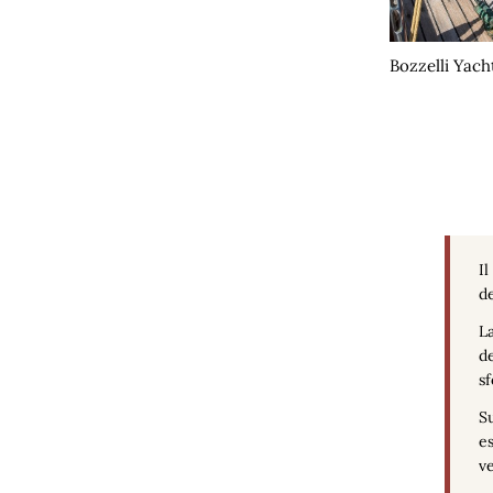
Bozzelli Yach
Il
de
La
de
sf
Su
es
ve