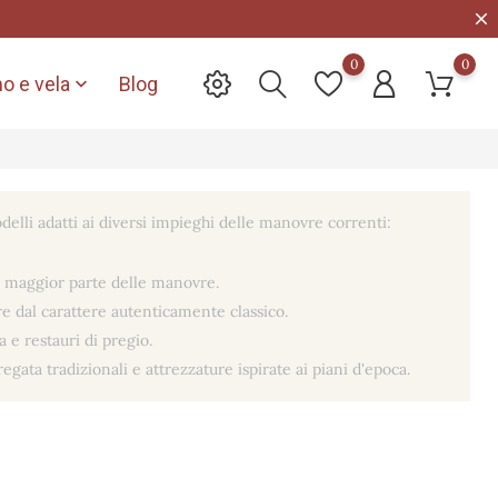
0
0
o e vela
Blog

delli adatti ai diversi impieghi delle manovre correnti:
a maggior parte delle manovre.
re dal carattere autenticamente classico.
a e restauri di pregio.
egata tradizionali e attrezzature ispirate ai piani d'epoca.