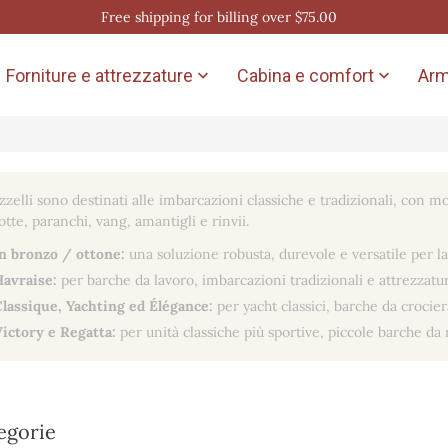
Free shipping for billing over $75.00
Forniture e attrezzature
Cabina e comfort
Arm


zelli sono destinati alle imbarcazioni classiche e tradizionali, con mo
otte, paranchi, vang, amantigli e rinvii.
in bronzo / ottone:
una soluzione robusta, durevole e versatile per l
Havraise:
per barche da lavoro, imbarcazioni tradizionali e attrezzatu
Classique, Yachting ed Élégance:
per yacht classici, barche da crocier
Victory e Regatta:
per unità classiche più sportive, piccole barche da r
egorie