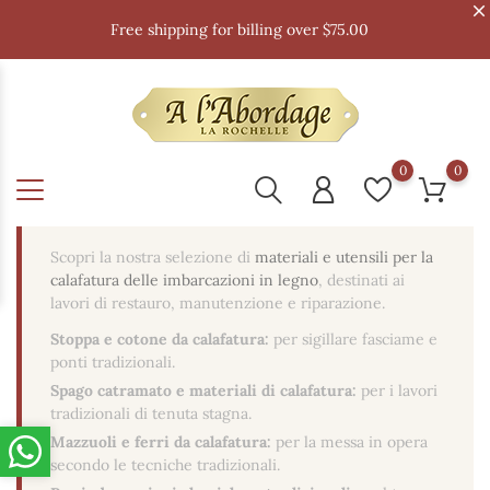
Free shipping for billing over $75.00
0
0
Scopri la nostra selezione di
materiali e utensili per la
calafatura delle imbarcazioni in legno
, destinati ai
lavori di restauro, manutenzione e riparazione.
Stoppa e cotone da calafatura:
per sigillare fasciame e
ponti tradizionali.
Spago catramato e materiali di calafatura:
per i lavori
tradizionali di tenuta stagna.
Mazzuoli e ferri da calafatura:
per la messa in opera
secondo le tecniche tradizionali.