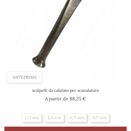
ANTEPRIMA
scalpelli da calafato per scanalature
Prezzo
A partir de
88,25 €
2/3 mm
3/4 mm
4/5 mm
5/7 mm