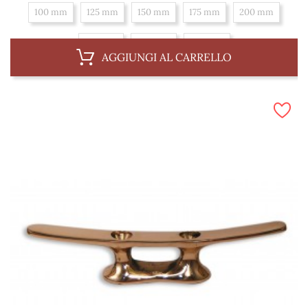
100 mm
125 mm
150 mm
175 mm
200 mm
225 mm
250 mm
300 mm
AGGIUNGI AL CARRELLO