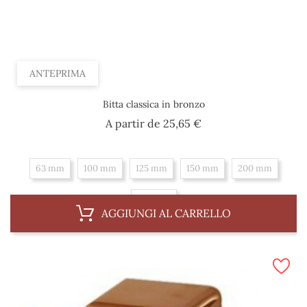
ANTEPRIMA
Bitta classica in bronzo
Prezzo
A partir de
25,65 €
63 mm
100 mm
125 mm
150 mm
200 mm
250 mm
AGGIUNGI AL CARRELLO