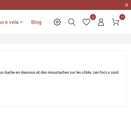
0
0
o e vela
Blog

ous-barbe en dessous et des moustaches sur les côtés. Les focs y sont