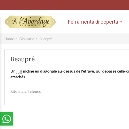
Ferramenta di coperta

Home
Glossario
Beaupré
Beaupré
Un
incliné en diagonale au-dessus de l'étrave, qui dépasse celle-
mât
attachés.
Ritorna all'elenco