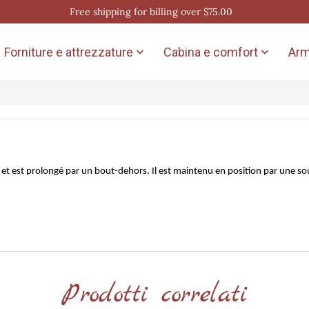
Free shipping for billing over $75.00
Forniture e attrezzature
Cabina e comfort
Arm


ci et est prolongé par un bout-dehors. Il est maintenu en position par une s
Prodotti correlati