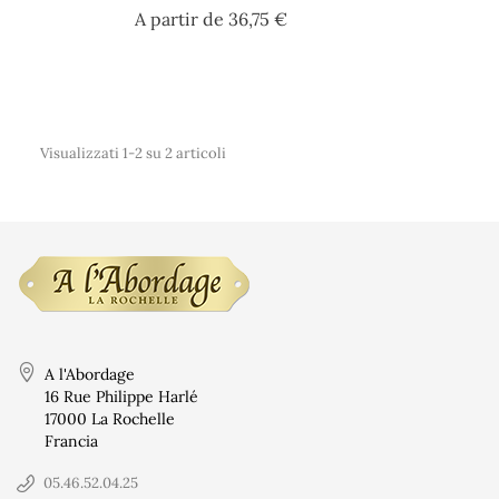
Prezzo
A partir de
36,75 €
Visualizzati 1-2 su 2 articoli
Condizioni d'us
Paiement sécuri
A l'Abordage
16 Rue Philippe Harlé
Chi siamo?
17000 La Rochelle
Francia
Contactez-nous
Politique de do
05.46.52.04.25