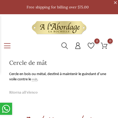
Free shipping for billing over $75.00
0
0
Cercle de mât
Cercle en bois ou métal, destiné à maintenir le guindant d’une
voile contre le
.
mât
Ritorna all'elenco