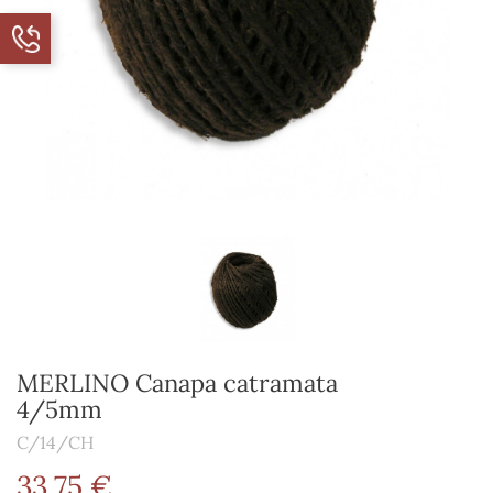
MERLINO Canapa catramata
4/5mm
C/14/CH
33,75 €