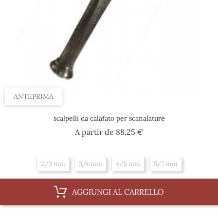
ANTEPRIMA
scalpelli da calafato per scanalature
Prezzo
A partir de
88,25 €
2/3 mm
3/4 mm
4/5 mm
5/7 mm
AGGIUNGI AL CARRELLO