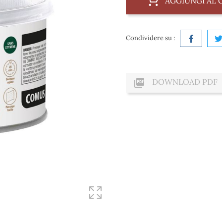
AGGIUNGI AL 
Condividere su :

DOWNLOAD PDF