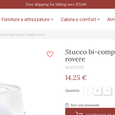
Free shipping for billing over $75.00
Forniture e attrezzature
Cabina e comfort
Arm


nente per legno, tonalità rovere
Stucco bi-compo
rovere
MAST/BS
14,25 €
Quantità:
fare una domanda