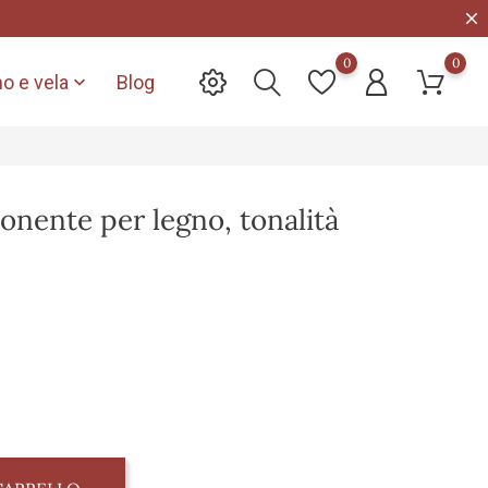
0
0
o e vela
Blog

nente per legno, tonalità