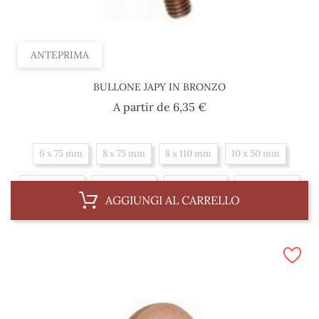
ANTEPRIMA
BULLONE JAPY IN BRONZO
Prezzo
A partir de
6,35 €
6 x 75 mm
8 x 75 mm
8 x 110 mm
10 x 50 mm
10 x 100 mm
10 x 150 mm
10 x 175 mm
10 x 225 mm
AGGIUNGI AL CARRELLO
12 x 100 mm
12 x 150 mm