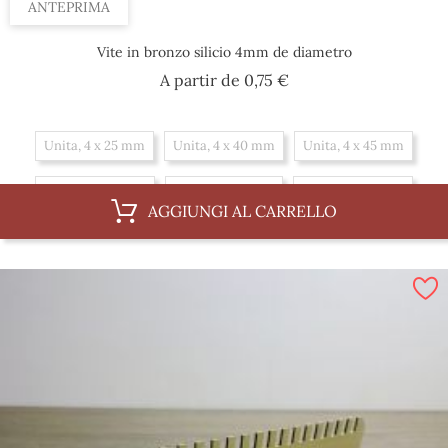
ANTEPRIMA
Vite in bronzo silicio 4mm de diametro
Prezzo
A partir de
0,75 €
Unita, 4 x 25 mm
Unita, 4 x 40 mm
Unita, 4 x 45 mm
Unita, 4 x 30 mm
Unita, 4 x 16 mm
Unita, 4 x 20 mm
AGGIUNGI AL CARRELLO
Unita, 4 x 35 mm
Scatola, 4 x 30 mm
Scatola, 4 x 16 mm
Scatola, 4 x 20 mm
Scatola, 4 x 35 mm
Scatola, 4 x 25 mm
Scatola, 4 x 40 mm
Scatola, 4 x 45 mm