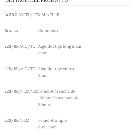
DETTAGLI DEL PRODOTTO
AGUGLIOTTI / FEMMINELLE
Bronzo
Commenti
228/BR/AIG/TL
Aiguillot tige long diam
8mm
228/BR/AIG/TC
Aiguillot tige courte
8mm
228/BR/FEM/120
Femelot branche de
120mm écartement de
30mm
228/BR/FEM
Femelot simple
60x23mm