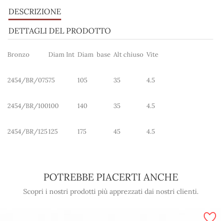
DESCRIZIONE
DETTAGLI DEL PRODOTTO
Bronzo
Diam Int
Diam base
Alt chiuso
Vite
2454/BR/075
75
105
35
4.5
2454/BR/100
100
140
35
4.5
2454/BR/125
125
175
45
4.5
POTREBBE PIACERTI ANCHE
Scopri i nostri prodotti più apprezzati dai nostri clienti.