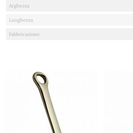
Arghezza
Lunghezza
Fabbricazione