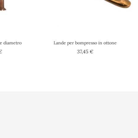
de diametro
Lande per bompresso in ottone
Prezzo
Prezzo
€
37,45 €
sonali