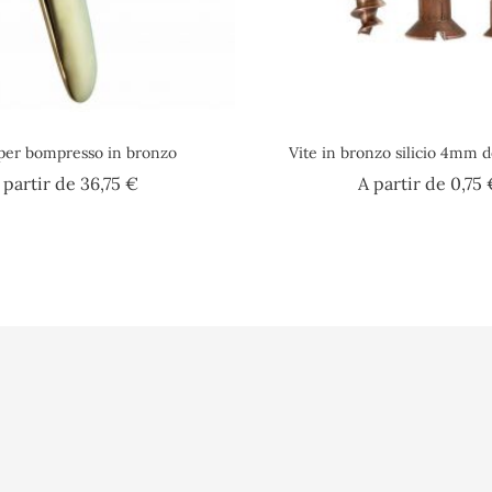
per bompresso in bronzo
Vite in bronzo silicio 4mm 
Prezzo
 partir de
36,75 €
A partir de
0,75 
o
Vidéo
Informazioni per
sé
Presse
Ordini