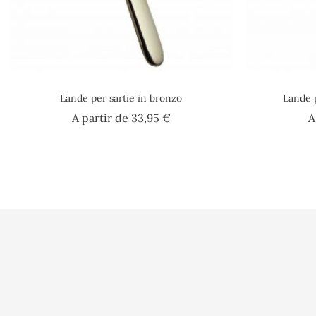
Lande per sartie in bronzo
Lande 
Prezzo
A partir de
33,95 €
A
Condizioni d'us
Paiement sécuri
A l'Abordage