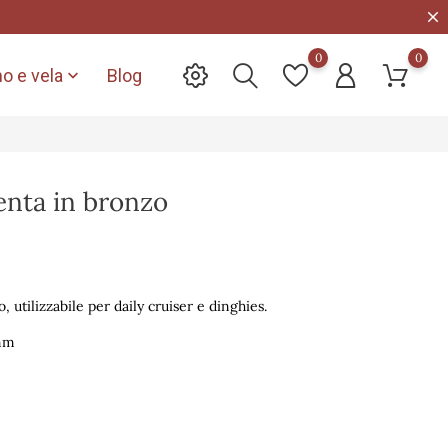
0
0
o e vela
Blog

enta in bronzo
 utilizzabile per daily cruiser e dinghies.
 mm