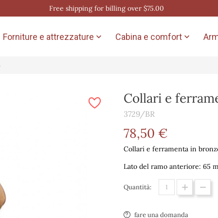
Free shipping for billing over $75.00
Forniture e attrezzature
Cabina e comfort
Arm


o
Collari e ferram
3729/BR
78,50 €
Collari e ferramenta in bronzo,
Lato del ramo anteriore: 65
Quantità:
fare una domanda