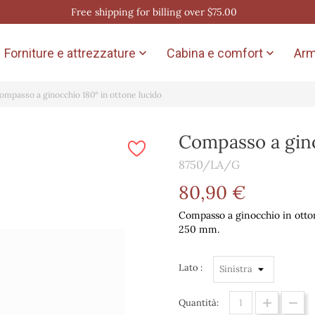
Free shipping for billing over $75.00
Forniture e attrezzature
Cabina e comfort
Arm


ompasso a ginocchio 180° in ottone lucido
Compasso a gino
8750/LA/G
80,90 €
Compasso a ginocchio in otton
250 mm.
Lato :
Quantità: