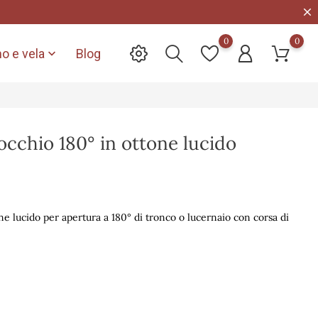
0
0
o e vela
Blog

cchio 180° in ottone lucido
e lucido per apertura a 180° di tronco o lucernaio con corsa di