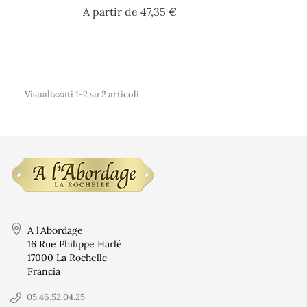
Prezzo
A partir de
47,35 €
Visualizzati 1-2 su 2 articoli
Condizioni d'us
Paiement sécuri
A l'Abordage
16 Rue Philippe Harlé
Chi siamo?
17000 La Rochelle
Francia
Contactez-nous
Politique de do
05.46.52.04.25