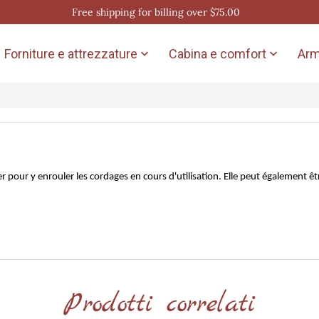
Free shipping for billing over $75.00
Forniture e attrezzature
Cabina e comfort
Arm


er pour y enrouler les cordages en cours d'utilisation. Elle peut également êtr
Prodotti correlati