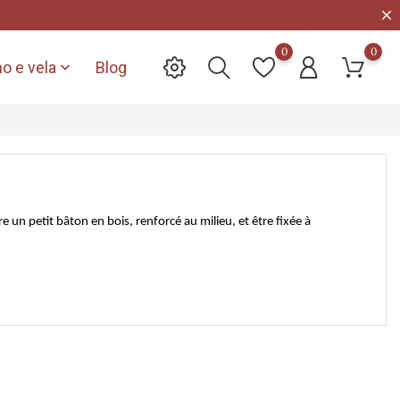
0
0
o e vela
Blog

e un petit bâton en bois, renforcé au milieu, et être fixée à