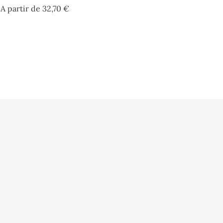
Prezzo
A partir de
32,70 €
o
Vidéo
Informazioni per
sé
Presse
Ordini
Fidélité
Note di credito
Glossaire
Indirizzi
nnées
Buoni