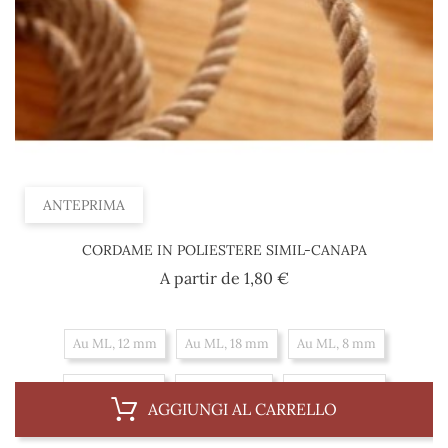
ANTEPRIMA
CORDAME IN POLIESTERE SIMIL-CANAPA
Prezzo
A partir de
1,80 €
Au ML, 12 mm
Au ML, 18 mm
Au ML, 8 mm
Au ML, 14 mm
Au ML, 6 mm
Au ML, 10 mm
AGGIUNGI AL CARRELLO
Au ML, 16 mm
Al 100 m, 18 mm
Al 100 m, 8 mm