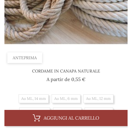
ANTEPRIMA
CORDAME IN CANAPA NATURALE
Prezzo
A partir de
0,55 €
Au ML, 14 mm
Au ML, 6 mm
Au ML, 12 mm
Au ML, 30 mm
Au ML, 3 mm
Au ML, 8 mm
AGGIUNGI AL CARRELLO
Au ML, 36 mm
Au ML, 4 mm
Au ML, 10 mm