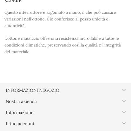
SAPERE
Questo interruttore è sagomato a mano, il che può causare
variazioni nell'ottone. Ciò conferisce al pezzo unicità e
autenticità.
L'ottone massiccio offre una resistenza incrollabile a tutte le
condizioni climatiche, preservando così la qualità e l'integrità
del materiale.

INFORMAZIONI NEGOZIO

Nostra azienda

Informazione

Il tuo account