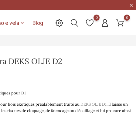
0
0
o e vela
Blog

tura DEKS OLJE D2
otiques pour D1
 pour bois exotiques préalablement traité au
DEKS OLJE D1
. Il laisse un
e les risques de cloquage, de faiencage ou d’écaillage et lui procure ainsi