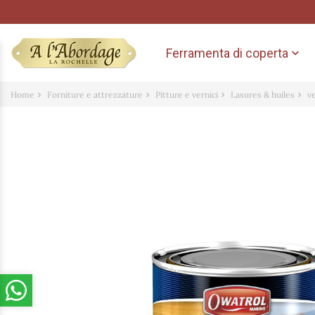
Ferramenta di coperta

Home
Forniture e attrezzature
Pitture e vernici
Lasures & huiles
v