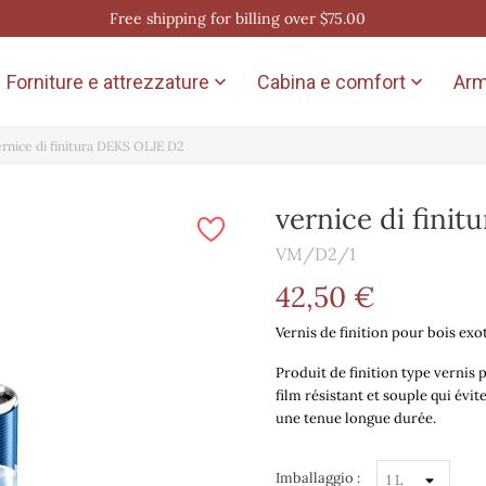
Free shipping for billing over $75.00
Forniture e attrezzature
Cabina e comfort
Arm


ernice di finitura DEKS OLJE D2
vernice di fini
VM/D2/1
42,50 €
Vernis de finition pour bois ex
Produit de finition type vernis
film résistant et souple qui évit
une tenue longue durée.
Imballaggio :