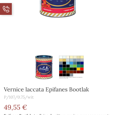
Vernice laccata Epifanes Bootlak
P/107/0.75/wit
49,55 €