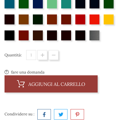
31
218
29
48
30
205
8
62
23
33
72
11
14
16
21
37
65
35
34
13
12
19
Aluminium
Quantità:
fare una domanda
AGGIUNGI AL CARRELLO
Condividere su :