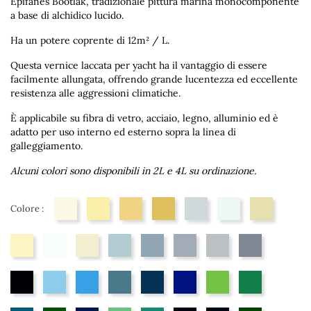
Epifanes Bootlak, tradizionale pittura marina monocomponente
a base di alchidico lucido.
Ha un potere coprente di 12m² / L.
Questa vernice laccata per yacht ha il vantaggio di essere
facilmente allungata, offrendo grande lucentezza ed eccellente
resistenza alle aggressioni climatiche.
È applicabile su fibra di vetro, acciaio, legno, alluminio ed è
adatto per uso interno ed esterno sopra la linea di
galleggiamento.
Alcuni colori sono disponibili in 2L e 4L su ordinazione.
Colore :
25
2
3
4
40
24
210
1
Wit
26
216
212
18
27
213
214
217
215
206
28
7
6
9