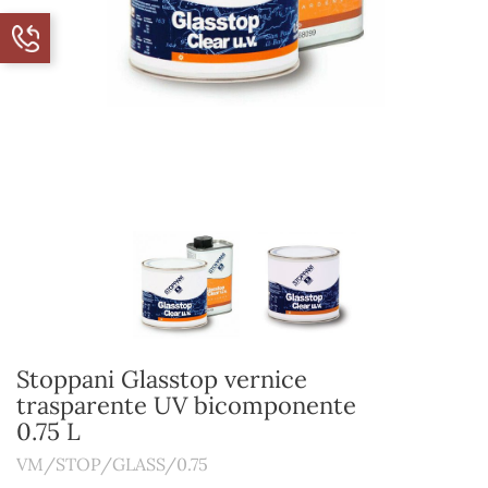
Stoppani Glasstop vernice
trasparente UV bicomponente
0.75 L
VM/STOP/GLASS/0.75