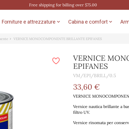
Free shipping for billing over $75.00
Forniture e attrezzature
Cabina e comfort
Arm


nente
VERNICE MONOCOMPONENTE BRILLANTE EPIFANES
VERNICE MON
EPIFANES
VM/EPI/BRILL/0.5
33,60 €
VERNICE MONOCOMPONENT
Vernice nautica brillante a bas
filtro UV.
Vernice rinomata per conserva