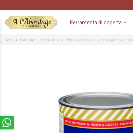
Ferramenta di coperta

Home
Forniture e attrezzature
Pitture e vernici
Vernice monocompo