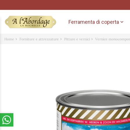
Ferramenta di coperta

Home
Forniture e attrezzature
Pitture e vernici
Vernice monocompo