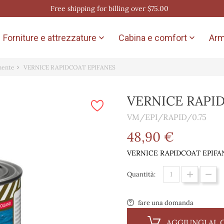
Free shipping for billing over $75.00
Forniture e attrezzature
Cabina e comfort
Arm


nente
VERNICE RAPIDCOAT EPIFANES
VERNICE RAPI
VM/EPI/RAPID/0.75
48,90 €
VERNICE RAPIDCOAT EPIFA
Quantità:
fare una domanda
AGGIUNGI AL 