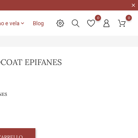
0
0
o e vela
Blog

DCOAT EPIFANES
NES
CARRELLO