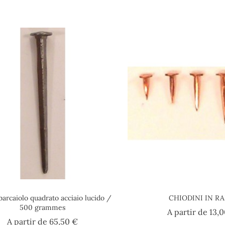
arcaiolo quadrato acciaio lucido /
CHIODINI IN R
500 grammes
A partir de
13,
Prezzo
A partir de
65,50 €