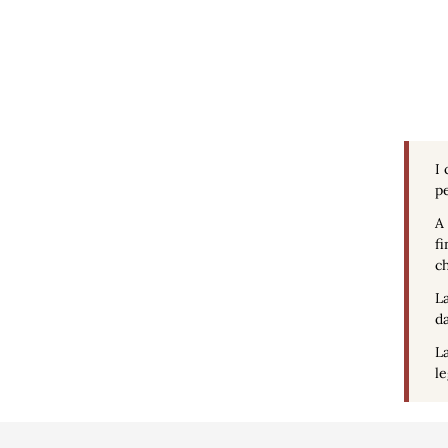
I 
pe
A 
fi
ch
La
da
La
le