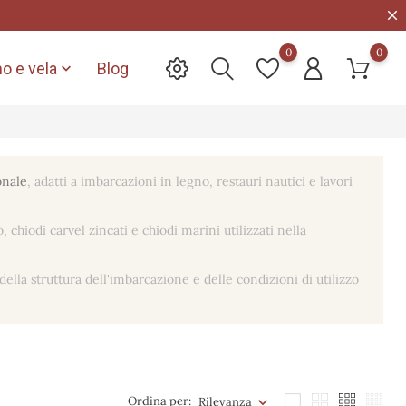
0
0
o e vela
Blog

onale
, adatti a imbarcazioni in legno, restauri nautici e lavori
hiodi carvel zincati e chiodi marini utilizzati nella
della struttura dell'imbarcazione e delle condizioni di utilizzo
Ordina per:
Rilevanza