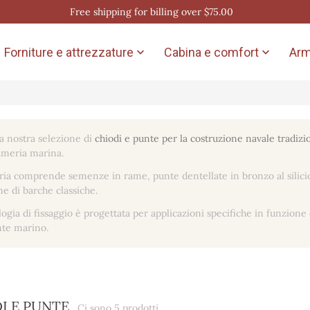
Free shipping for billing over $75.00
Forniture e attrezzature
Cabina e comfort
Arm


la nostra selezione di
chiodi e punte per la costruzione navale tradizi
ameria marina.
ria comprende semenze in rame, punte dentellate in bronzo al silicio, c
ne di barche classiche.
ogia di fissaggio è progettata per applicazioni specifiche in funzione 
te marino.
I E PUNTE
Ci sono 5 prodotti.