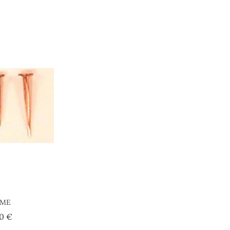
AME
Prezzo
00 €