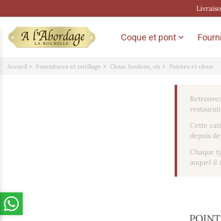
Livrais
Coque et pont
Fourni

Accueil
Fournitures et outillage
Clous, boulons, vis
Pointes et clous
Retrouvez
restaurat
Cette cat
depuis de
Chaque ty
auquel il 
POINT