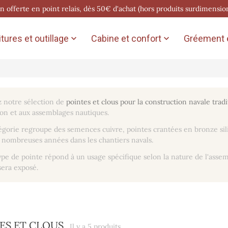
on offerte en point relais, dès 50€ d'achat (hors produits surdimensio
tures et outillage
Cabine et confort
Gréement e


 notre sélection de
pointes et clous pour la construction navale trad
ion et aux assemblages nautiques.
égorie regroupe des semences cuivre, pointes crantées en bronze silic
 nombreuses années dans les chantiers navals.
pe de pointe répond à un usage spécifique selon la nature de l'asse
sera exposé.
ES ET CLOUS
Il y a 5 produits.