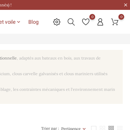
nnés) !
0
0
t voile
Blog

itionnelle
, adaptés aux bateaux en bois, aux travaux de
ium, clous carvelle galvanisés et clous mariniers utilisés
mblage, les contraintes mécaniques et l'environnement marin
Trier par :
Pertinence