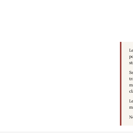
Le
po
st
Se
tr
ma
cl
Le
mé
No