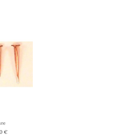
vre
Prix
00 €