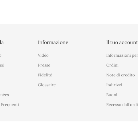
da
Informazione
Il tuo accoun
o
Vidéo
Informazioni per
sé
Presse
Ordini
Fidélité
Note di credito
Glossaire
Indirizzi
nnées
Buoni
Frequenti
Recesso dall’ord