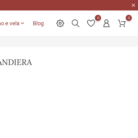
0
0
o e vela
Blog

ANDIERA