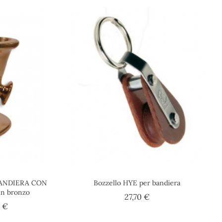
BANDIERA CON
Bozzello HYE per bandiera
n bronzo
Prezzo
27,70 €
Prezzo
5 €