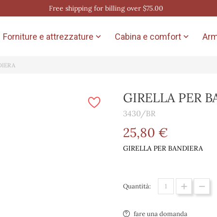
Free shipping for billing over $75.00
Forniture e attrezzature
Cabina e comfort
Arm


DIERA
GIRELLA PER B
3430/BR
25,80 €
GIRELLA PER BANDIERA
Quantità:
fare una domanda