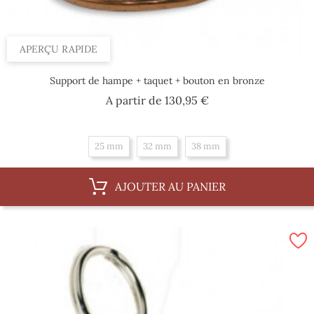
APERÇU RAPIDE
Support de hampe + taquet + bouton en bronze
Prix
A partir de
130,95 €
25 mm
32 mm
38 mm
AJOUTER AU PANIER