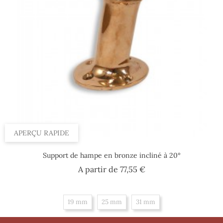
APERÇU RAPIDE
Support de hampe en bronze incliné à 20°
Prix
A partir de
77,55 €
19 mm
25 mm
31 mm