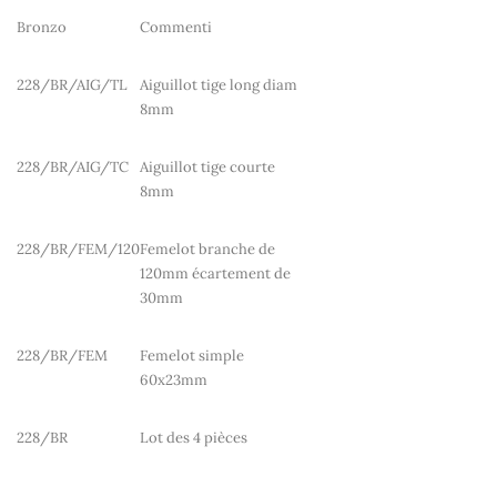
Bronzo
Commenti
228/BR/AIG/TL
Aiguillot tige long diam
8mm
228/BR/AIG/TC
Aiguillot tige courte
8mm
228/BR/FEM/120
Femelot branche de
120mm écartement de
30mm
228/BR/FEM
Femelot simple
60x23mm
228/BR
Lot des 4 pièces