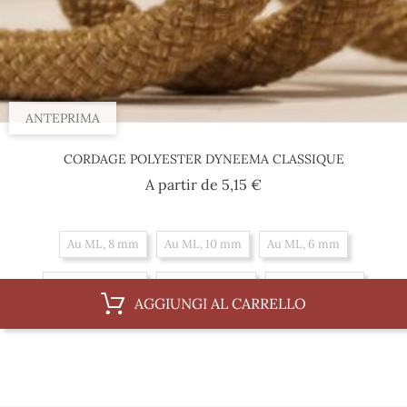
ANTEPRIMA
CORDAGE POLYESTER DYNEEMA CLASSIQUE
Prezzo
A partir de
5,15 €
Au ML, 8 mm
Au ML, 10 mm
Au ML, 6 mm
Al 100 m, 10 mm
Al 100 m, 6 mm
Al 100 m, 8 mm
AGGIUNGI AL CARRELLO