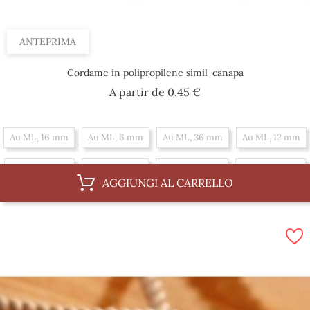
ANTEPRIMA
Cordame in polipropilene simil-canapa
Prezzo
A partir de
0,45 €
Au ML, 16 mm
Au ML, 6 mm
Au ML, 36 mm
Au ML, 12 mm
Au ML, 18 mm
Au ML, 8 mm
Au ML, 30 mm
Au ML, 14 mm
AGGIUNGI AL CARRELLO
Au ML, 20 mm
Au ML, 4 mm
Au ML, 10 mm
Al 100 m, 12 mm
Al 100 m, 18 mm
Al 100 m, 30 mm
Al 100 m, 8 mm
Al 100 m, 14 mm
Al 100 m, 20 mm
Al 100 m, 4 mm
Al 100 m, 10 mm
Al 100 m, 16 mm