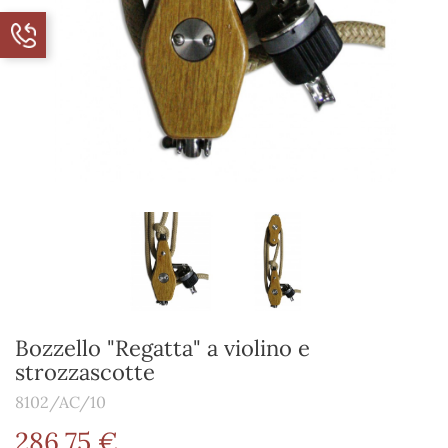
Bozzello "Regatta" a violino e
strozzascotte
8102/AC/10
286,75 €