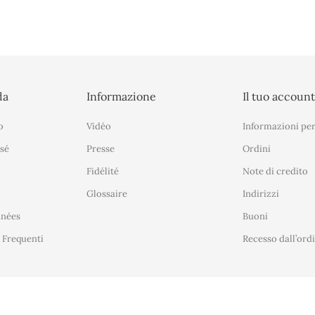
da
Informazione
Il tuo accoun
o
Vidéo
Informazioni per
sé
Presse
Ordini
Fidélité
Note di credito
Glossaire
Indirizzi
nnées
Buoni
Frequenti
Recesso dall’ord