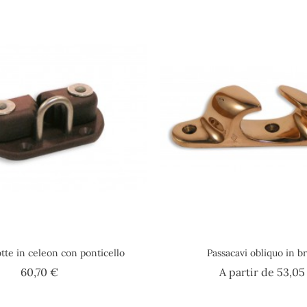
tte in celeon con ponticello
Passacavi obliquo in b
Prezzo
60,70 €
A partir de
53,05