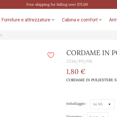
Free shipping for billing over $75.00
Forniture e attrezzature
Cabina e comfort
Arm


PA
CORDAME IN P
2534/PO/06
1,80 €
CORDAME IN POLIESTERE S
Imballaggio :
Diametro :