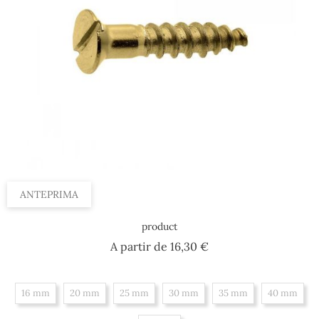
ANTEPRIMA
product
Prezzo
A partir de
16,30 €
16 mm
20 mm
25 mm
30 mm
35 mm
40 mm