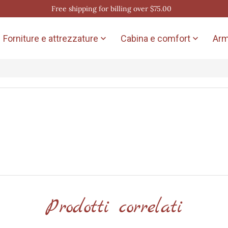
Free shipping for billing over $75.00
Forniture e attrezzature
Cabina e comfort
Arm


Prodotti correlati