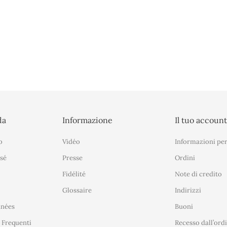
da
Informazione
Il tuo accoun
o
Vidéo
Informazioni per
sé
Presse
Ordini
Fidélité
Note di credito
Glossaire
Indirizzi
nnées
Buoni
Frequenti
Recesso dall’ord