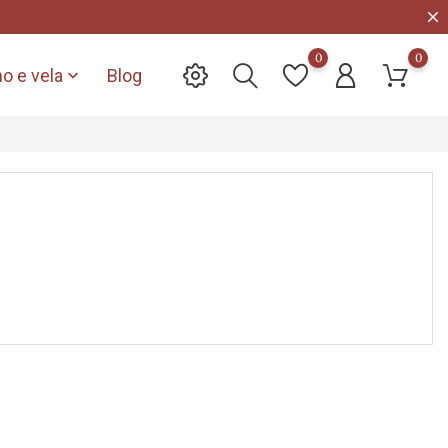
0
0
o e vela
Blog
