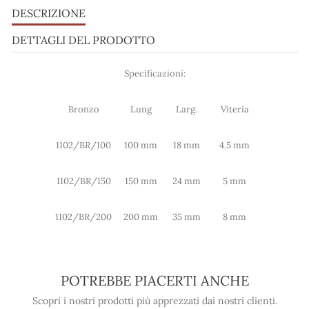
DESCRIZIONE
DETTAGLI DEL PRODOTTO
Specificazioni:
Bronzo
Lung
Larg.
Viteria
1102/BR/100
100 mm
18 mm
4.5 mm
1102/BR/150
150 mm
24 mm
5 mm
1102/BR/200
200 mm
35 mm
8 mm
POTREBBE PIACERTI ANCHE
Scopri i nostri prodotti più apprezzati dai nostri clienti.