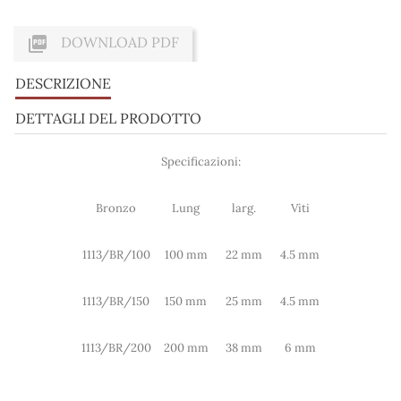

DOWNLOAD PDF
DESCRIZIONE
DETTAGLI DEL PRODOTTO
Specificazioni:
Bronzo
Lung
larg.
Viti
1113/BR/100
100 mm
22 mm
4.5 mm
1113/BR/150
150 mm
25 mm
4.5 mm
1113/BR/200
200 mm
38 mm
6 mm