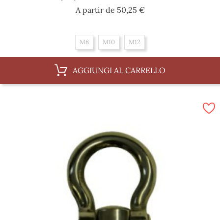
Prezzo
A partir de
50,25 €
M8
M10
M12
AGGIUNGI AL CARRELLO