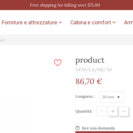
Free shipping for billing over $75.00
Forniture e attrezzature
Cabina e comfort
Arm


uct
product
3470/LA/06/30
86,70 €
Longueur :
Quantità:
fare una domanda