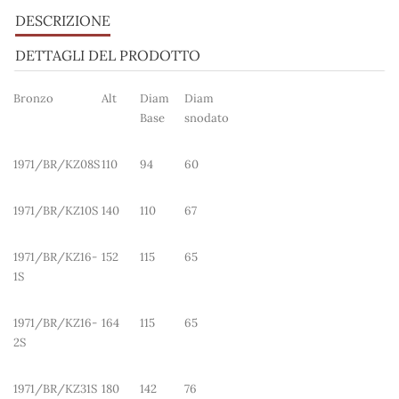
DESCRIZIONE
DETTAGLI DEL PRODOTTO
Bronzo
Alt
Diam
Diam
Base
snodato
1971/BR/KZ08S
110
94
60
1971/BR/KZ10S
140
110
67
1971/BR/KZ16-
152
115
65
1S
1971/BR/KZ16-
164
115
65
2S
1971/BR/KZ31S
180
142
76