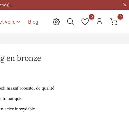
nnés) !
0
0
t voile
Blog

ng en bronze
oli massif robuste, de qualité.
automatique.
en acier inoxydable.