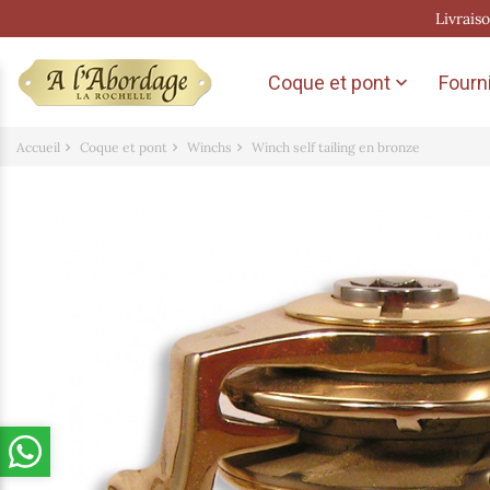
Livrais
Coque et pont
Fourni

Accueil
Coque et pont
Winchs
Winch self tailing en bronze