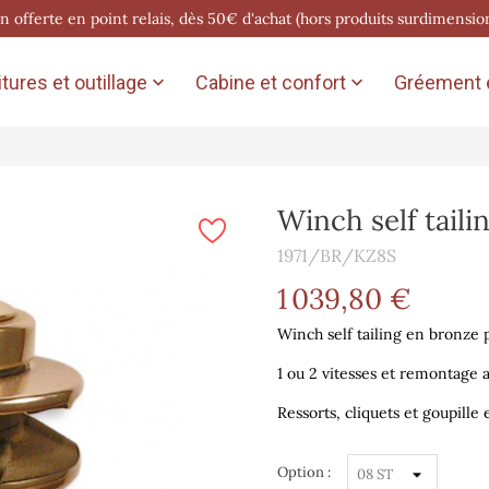
on offerte en point relais, dès 50€ d'achat (hors produits surdimensio
tures et outillage
Cabine et confort
Gréement e


Winch self taili
1971/BR/KZ8S
1 039,80 €
Winch self tailing en bronze p
1 ou 2 vitesses et remontage 
Ressorts, cliquets et goupille 
Option :