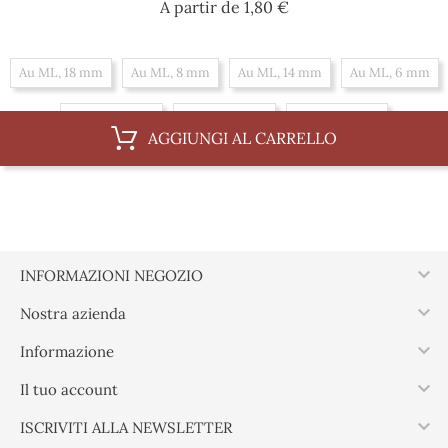
Prezzo
A partir de
1,80 €
Au ML, 18 mm
Au ML, 8 mm
Au ML, 14 mm
Au ML, 6 mm
Au ML, 10 mm
Au ML, 16 mm
Au ML, 12 mm
AGGIUNGI AL CARRELLO
Al 100 m, 14 mm
Al 100 m, 6 mm
Al 100 m, 10 mm
Al 100 m, 16 mm
Al 100 m, 12 mm
Al 100 m, 18 mm
Al 100 m, 8 mm

INFORMAZIONI NEGOZIO

Nostra azienda

Informazione

Il tuo account

ISCRIVITI ALLA NEWSLETTER