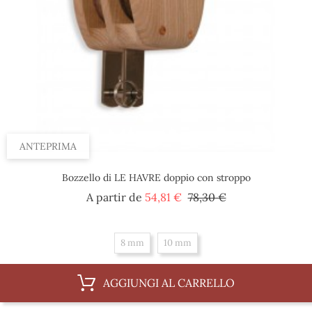
ANTEPRIMA
Bozzello di LE HAVRE doppio con stroppo
Prezzo
Prezzo
A partir de
54,81 €
78,30 €
base
8 mm
10 mm
AGGIUNGI AL CARRELLO