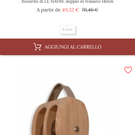
Bozzello di LE HAVRE doppio in frassino 14mm
Prezzo
Prezzo
A partir de
49,32 €
70,46 €
base
8 mm
AGGIUNGI AL CARRELLO