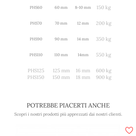
150 kg
PHS60
60 mm
8-10 mm
200 kg
PHS70
70 mm
12 mm
350 kg
PHS90
90 mm
14 mm
550 kg
PHS110
110 mm
14mm
PHS125
125 mm
16 mm
600 kg
PHS150
150 mm
18 mm
900 kg
POTREBBE PIACERTI ANCHE
Scopri i nostri prodotti più apprezzati dai nostri clienti.