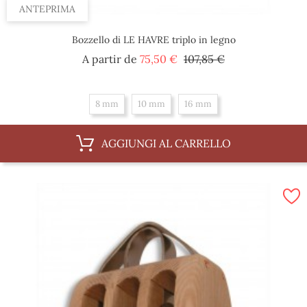
ANTEPRIMA
Bozzello di LE HAVRE triplo in legno
Prezzo
Prezzo
A partir de
75,50 €
107,85 €
base
8 mm
10 mm
16 mm
AGGIUNGI AL CARRELLO