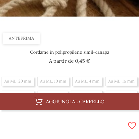
ANTEPRIMA
Cordame in polipropilene simil-canapa
Prezzo
A partir de
0,45 €
Au ML, 20 mm
Au ML, 10 mm
Au ML, 4 mm
Au ML, 16 mm
Au ML, 36 mm
Au ML, 6 mm
Au ML, 12 mm
Au ML, 18 mm
AGGIUNGI AL CARRELLO
Au ML, 30 mm
Au ML, 8 mm
Au ML, 14 mm
Al 100 m, 16 mm
Al 100 m, 36 mm
Al 100 m, 6 mm
Al 100 m, 12 mm
Al 100 m, 18 mm
Al 100 m, 30 mm