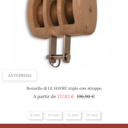
ANTEPRIMA
Bozzello di LE HAVRE triplo con stroppo
Prezzo
Prezzo
A partir de
137,83 €
196,90 €
base
8 mm
10 mm
12 mm
16 mm