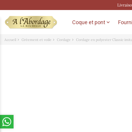
Livrais
Coque et pont
Fourni

Accueil
Gréement et voile
Cordage
Cordage en polyester Classic imit