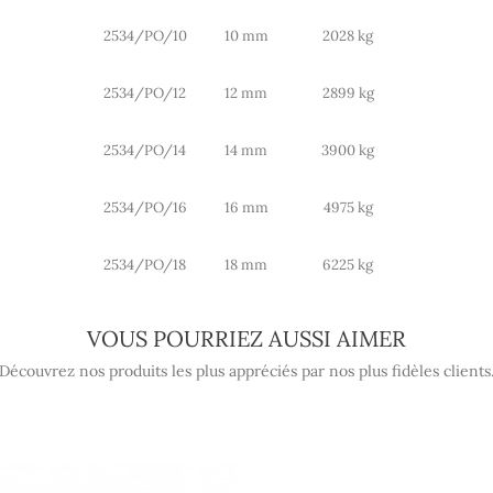
2534/PO
/10
10 mm
2028 kg
2534/PO
/12
12 mm
2899 kg
2534/PO
/14
14 mm
3900 kg
2534/PO
/16
16 mm
4975 kg
2534/PO
/18
18 mm
6225 kg
VOUS POURRIEZ AUSSI AIMER
Découvrez nos produits les plus appréciés par nos plus fidèles clients