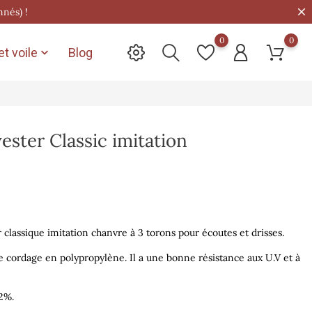
nnés) !
0
0
t voile
Blog

ester Classic imitation
 classique imitation chanvre à 3 torons pour écoutes et drisses.
le cordage en polypropylène. Il a une bonne résistance aux U.V et à
2%.