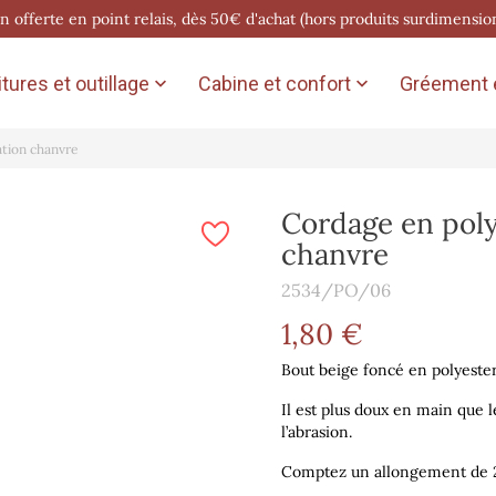
on offerte en point relais, dès 50€ d'achat (hors produits surdimensio
tures et outillage
Cabine et confort
Gréement e


ation chanvre
Cordage en poly
chanvre
2534/PO/06
1,80 €
Bout beige foncé en polyester
Il est plus doux en main que 
l’abrasion.
Comptez un allongement de 