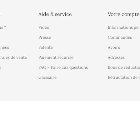
é
Aide & service
Votre compte
s ?
Vidéo
Informations pe
Presse
Commandes
nnées
Fidélité
Avoirs
rales de vente
Paiement sécurisé
Adresses
s
FAQ – Foire aux questions
Bons de réducti
Glossaire
Rétractation d