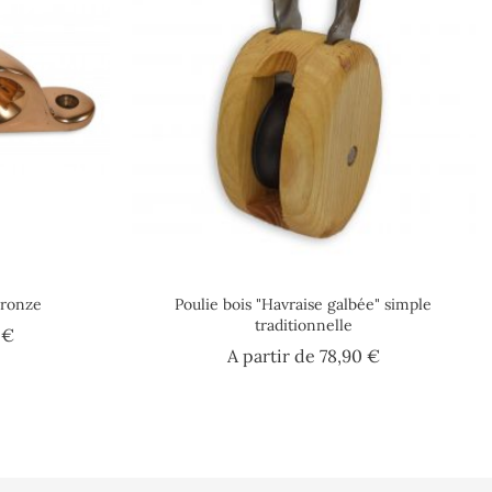
bronze
Poulie bois "Havraise galbée" simple
traditionnelle
Prix
 €
Prix
A partir de
78,90 €