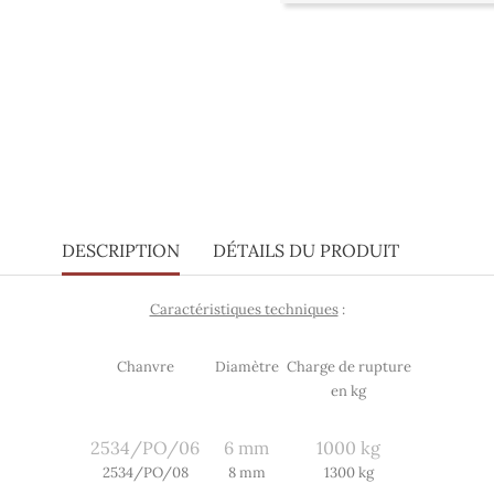
DESCRIPTION
DÉTAILS DU PRODUIT
Caractéristiques techniques
:
Chanvre
Diamètre
Charge de rupture
en kg
2534/PO/06
6 mm
1000 kg
2534/PO
/08
8 mm
1300
kg