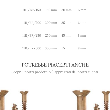
1111/BR/150
150 mm
30 mm
6 mm
1111/BR/200
200 mm
35 mm
6 mm
1111/BR/250
250 mm
45 mm
8 mm
1111/BR/300
300 mm
55 mm
8 mm
POTREBBE PIACERTI ANCHE
Scopri i nostri prodotti più apprezzati dai nostri clienti.