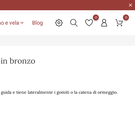
0
0
o e vela
Blog

 in bronzo
 guida e tiene lateralmente i gomiti o la catena di ormeggio.