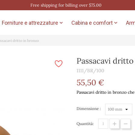
Free shipping for billing over $75.00
Forniture e attrezzature
Cabina e comfort
Arm


ssacavi dritto in bronzo
Passacavi dritto
1111/BR/100
55,50 €
Passacavi dritto in bronzo che
Dimensione :
Quantità: