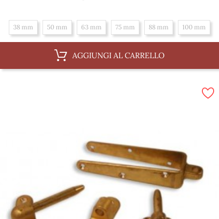
38 mm
50 mm
63 mm
75 mm
88 mm
100 mm
AGGIUNGI AL CARRELLO