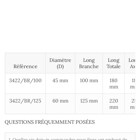
Diamètre
Long
Long
Long
Référence
(D)
Branche
Totale
Axe
3422/BR/100
45 mm
100 mm
180
18
mm
mm
3422/BR/125
60 mm
125 mm
220
25
mm
mm
QUESTIONS FRÉQUEMMENT POSÉES
1. Quelles vis dois-je commander pour fixer cet embout de