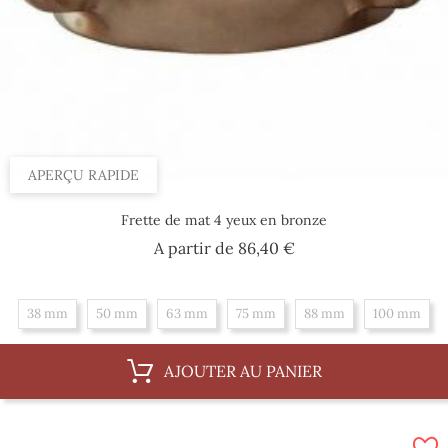
APERÇU RAPIDE
Frette de mat 4 yeux en bronze
Prix
A partir de
86,40 €
38 mm
50 mm
63 mm
75 mm
88 mm
100 mm
AJOUTER AU PANIER