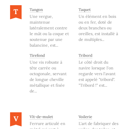
T
Tangon
Taquet
Une vergue,
Un élément en bois
maintenue
ou en fer, doté de
latéralement contre
deux branches ou
le mât ou la coque et
oreilles, est installé à
soutenue par une
de multiples...
balancine, est...
Tirefond
Tribord
Une vis robuste à
Le côté droit du
tête carrée ou
navire lorsque l'on
octogonale, servant
regarde vers l'avant
de longue cheville
est appelé "tribord".
métallique et fixée
"Tribord !" est...
de...
V
Vît-de-mulet
Voilerie
Ferrure articulé en
L'art de fabriquer des