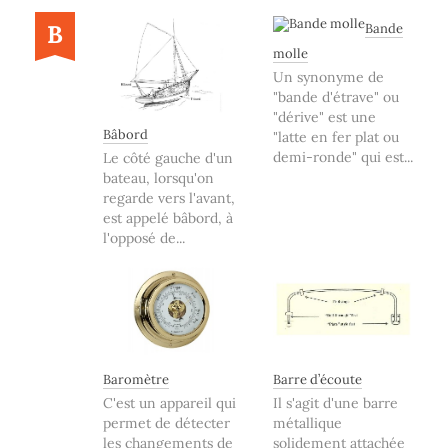
B
Bande
molle
Un synonyme de
"bande d'étrave" ou
"dérive" est une
Bâbord
"latte en fer plat ou
demi-ronde" qui est...
Le côté gauche d'un
bateau, lorsqu'on
regarde vers l'avant,
est appelé bâbord, à
l'opposé de...
Baromètre
Barre d’écoute
C'est un appareil qui
Il s'agit d'une barre
permet de détecter
métallique
les changements de
solidement attachée