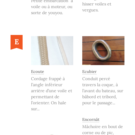
Petite embarcation à
hisser voiles et
voile ou à moteur, ou
vergues.
sorte de youyou.
E
Ecoute
Ecubier
Cordage frappé à
Conduit percé
l’angle inférieur
travers la coque, à
arrière d’une voile et
l’avant du bateau, sur
permettant de
bâbord et tribord,
l’orienter. On hale
pour le passage...
sur...
Encornât
Mâchoire en bout de
corne ou de pic,