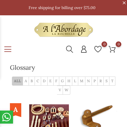
Free shipping for billing over $75.00
0
0
Glossary
ALL
A
B
C
D
E
F
G
H
L
M
N
P
R
S
T
V
W
A