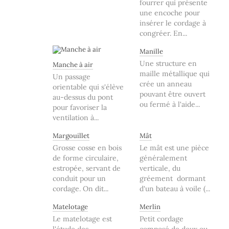
fourrer qui présente
une encoche pour
insérer le cordage à
congréer. En...
Manille
Une structure en
Manche à air
maille métallique qui
Un passage
crée un anneau
orientable qui s'élève
pouvant être ouvert
au-dessus du pont
ou fermé à l'aide...
pour favoriser la
ventilation à...
Margouillet
Mât
Grosse cosse en bois
Le mât est une pièce
de forme circulaire,
généralement
estropée, servant de
verticale, du
conduit pour un
gréement dormant
cordage. On dit...
d'un bateau à voile (...
Matelotage
Merlin
Le matelotage est
Petit cordage
l'étude des
composé de deux ou