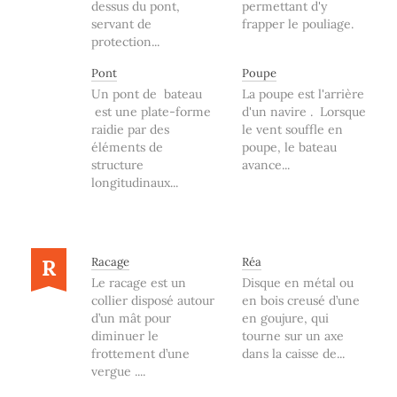
dessus du pont,
permettant d'y
servant de
frapper le pouliage.
protection...
Pont
Poupe
Un pont de bateau
La poupe est l'arrière
est une plate-forme
d'un navire . Lorsque
raidie par des
le vent souffle en
éléments de
poupe, le bateau
structure
avance...
longitudinaux...
R
Racage
Réa
Le racage est un
Disque en métal ou
collier disposé autour
en bois creusé d’une
d’un mât pour
en goujure, qui
diminuer le
tourne sur un axe
frottement d’une
dans la caisse de...
vergue ....