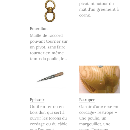
pivotant autour du
mât d’un gréement à
corne.
Emerillon
Maille de raccord
pouvant tourner sur
un pivot, sans faire
tourner en même
temps la poulie, le...
Epissoir
Estroper
Outil en fer ou en
Garnir d’une erse en
bois dur, qui sert à
cordage- l’estrope –
ouvrir les torons du
une poulie, un
cordage ou du câble
margouillet, une
que l’on veut...
cosse. L’estrope