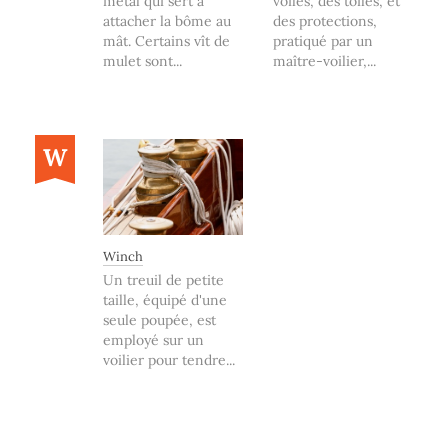
métal qui sert à
voiles, des toiles, et
attacher la bôme au
des protections,
mât. Certains vît de
pratiqué par un
mulet sont...
maître-voilier,...
W
Winch
Un treuil de petite
taille, équipé d'une
seule poupée, est
employé sur un
voilier pour tendre...